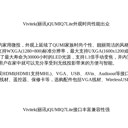
Vivitek(丽讯)QUMIQ7Lite外观时尚性能出众
全家共享的家用微投，外观上延续了QUMI家族时尚个性、靓丽简洁的风
GA(1280×800)标准分辨率，最大支持UXGA(1600
x120
大寿命为30000小时的LED光源，支持1.1倍手动变焦，并内置双2瓦
，让用户在家中就可以充分享受到无线投影带来的方便与智能。
拥有双HDMI(HDMI1支持MHL)、VGA、USB、AVin、Aud
MHL线材、遥控器、保修卡等，选购配件包括VGA线材、Wireles
Vivitek(丽讯)QUMIQ7Lite接口丰富兼容性强