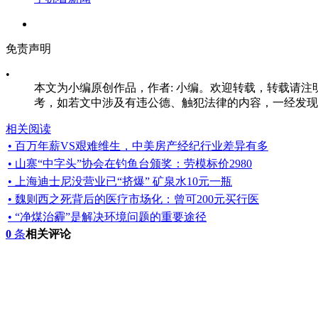
免责声明
•
本文为小编原创作品，作者: 小编。欢迎转载，转载请注明原文出处：
考，如若文中涉及有违公德、触犯法律的内容，一经发现
相关阅读
• 百万年薪VS艰难维生，中美房产经纪行业差异有多
• 山寨“中字头”协会在钓鱼台颁奖：劳模标价2980
• 上海迪士尼没营业已“挤爆” 矿泉水10元一瓶
• 魏则西之死背后的医疗市场化：曾可200元买行医
• “净煤治霾”是解决环境问题的重要途径
0
条
相关评论