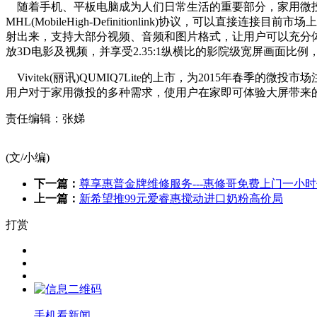
随着手机、平板电脑成为人们日常生活的重要部分，家用微投与手机、
MHL(MobileHigh-Definitionl
ink)协议，可以直接连接目前市
射出来，支持大部分视频、音频和图片格式，让用户可以充分体验大屏
放3D电影及视频，并享受2.35:1纵横比的影院级宽屏画面比
Vivitek(丽讯)QUMIQ7Lite的上市，为2015年
用户对于家用微投的多种需求，使用户在家即可体验大屏带来
责任编辑：张娣
(文/小编)
下一篇：
尊享惠普金牌维修服务---惠修哥免费上门一小
上一篇：
新希望推99元爱睿惠搅动进口奶粉高价局
打赏
手机看新闻