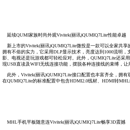
延续QUMI家族时尚外观Vivitek(丽讯)QUMIQ7Lite性能卓越
新上市的Vivitek(丽讯)QUMIQ7Lite微投是一款可以
拥有不俗的实力，它采用DLP显示技术，亮度达到1000流明，支持WX
影、电视还是玩游戏都可轻松应对。此外，QUMIQ7Lite还采用了最
现USB直读及WIFI无线连接功能，摆脱各种连接线的束缚
此外，Vivitek(丽讯)QUMIQ7Lite接口配置也丰富齐全，
在QUMIQ7Lite的标准配置中包含HDMI2.0线材、HDMI转
MHL手机平板随意连Vivitek(丽讯)QUMIQ7Lite畅享3D震撼