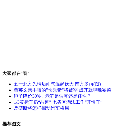
大家都在
"看"
五一北方先晴后雨气温起伏大 南方多雨(图)
蔡英文亲手喂的"快乐猪"将被宰 成其就职晚宴菜
锤子降价30%，老罗是认真还是任性？
1/3黄标车仍“占道” 七省区淘汰工作“开慢车”
反垄断将怎样撼动汽车格局
推荐图文