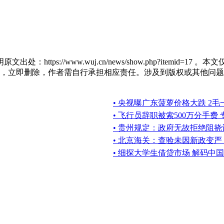
https://www.wuj.cn/news/show.php?item
，立即删除，作者需自行承担相应责任。涉及到版权或其他问题
• 央视曝广东菠萝价格大跌 2毛
• 飞行员辞职被索500万分手费
• 贵州规定：政府无故拒绝阻
• 北京海关：查验未因新政变严
• 细探大学生借贷市场 解码中国版