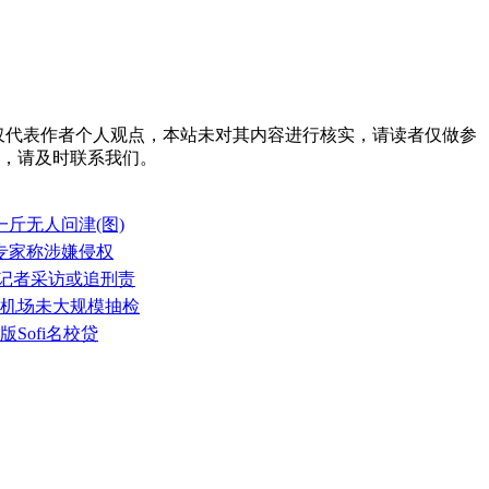
id=17 。本文仅代表作者个人观点，本站未对其内容进行核实，请读者仅做参
，请及时联系我们。
一斤无人问津(图)
 专家称涉嫌侵权
挠记者采访或追刑责
 机场未大规模抽检
Sofi名校贷